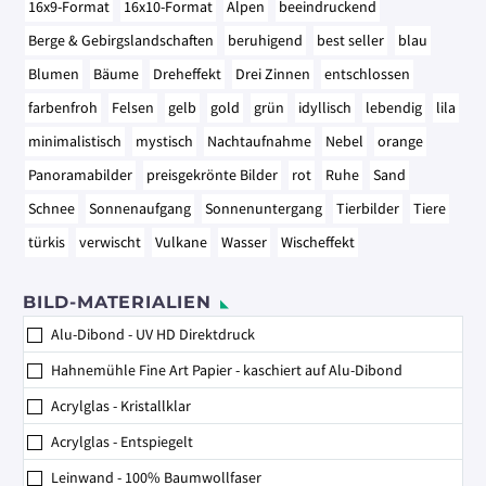
16x9-Format
16x10-Format
Alpen
beeindruckend
Berge & Gebirgslandschaften
beruhigend
best seller
blau
Blumen
Bäume
Dreheffekt
Drei Zinnen
entschlossen
farbenfroh
Felsen
gelb
gold
grün
idyllisch
lebendig
lila
minimalistisch
mystisch
Nachtaufnahme
Nebel
orange
Panoramabilder
preisgekrönte Bilder
rot
Ruhe
Sand
Schnee
Sonnenaufgang
Sonnenuntergang
Tierbilder
Tiere
türkis
verwischt
Vulkane
Wasser
Wischeffekt
BILD-MATERIALIEN
Alu-Dibond - UV HD Direktdruck
Hahnemühle Fine Art Papier - kaschiert auf Alu-Dibond
Acrylglas - Kristallklar
Acrylglas - Entspiegelt
Leinwand - 100% Baumwollfaser