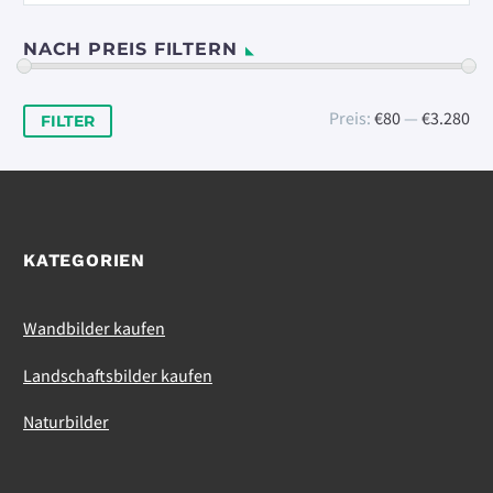
NACH PREIS FILTERN
Min.
Max.
Preis:
€80
—
€3.280
FILTER
Preis
Preis
KATEGORIEN
Wandbilder kaufen
Landschaftsbilder kaufen
Naturbilder