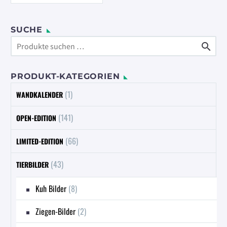
mehrere
Varianten
auf.
SUCHE
Die

Optionen
können
PRODUKT-KATEGORIEN
auf
der
(1)
WANDKALENDER
Produktseite
gewählt
(141)
OPEN-EDITION
werden
(66)
LIMITED-EDITION
(43)
TIERBILDER
Kuh Bilder
(8)
Ziegen-Bilder
(2)