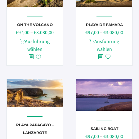
auf
der
Produktseite
ON THE VOLCANO
PLAYA DE FAMARA
gewählt
Preisspanne:
Preissp
€
97,00
–
€
3.080,00
€
97,00
–
€
3.080,00
werden
€97,00
€97,00
Dieses
Dieses
Ausführung
Ausführung
bis
bis
Produkt
Produkt
wählen
wählen
€3.080,00
€3.080,
weist
weist
mehrere
mehrere
Varianten
Varianten
auf.
auf.
Die
Die
Optionen
Optionen
können
können
auf
auf
der
der
PLAYA PAPAGAYO –
Produktseite
Produktseite
SAILING BOAT
LANZAROTE
gewählt
gewählt
Preissp
€
97,00
–
€
3.080,00