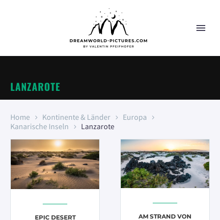
LANZAROTE
Home
Kontinente & Länder
Europa
Kanarische Inseln
Lanzarote
AM STRAND VON
EPIC DESERT