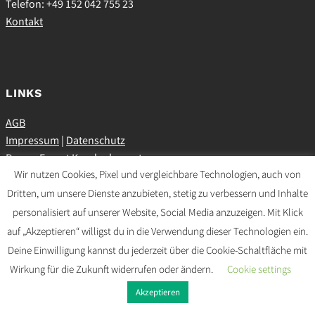
Telefon: +49 152 042 755 23
Kontakt
LINKS
AGB
Impressum
|
Datenschutz
ProvenExpert Kundenbewertungen
Wir nutzen Cookies, Pixel und vergleichbare Technologien, auch von
Dritten, um unsere Dienste anzubieten, stetig zu verbessern und Inhalte
personalisiert auf unserer Website, Social Media anzuzeigen. Mit Klick
SOCIAL MEDIA
auf „Akzeptieren“ willigst du in die Verwendung dieser Technologien ein.
Deine Einwilligung kannst du jederzeit über die Cookie-Schaltfläche mit
Wirkung für die Zukunft widerrufen oder ändern.
Cookie settings
Akzeptieren