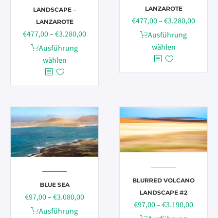
LANZAROTE
LANDSCAPE –
Preiss
€
477,00
–
€
3.280,00
LANZAROTE
€477,0
Preisspanne:
€
477,00
–
€
3.280,00
Dieses
Ausführung
bis
€477,00
Produkt
wählen
Dieses
Ausführung
€3.280
bis
weist
Produkt
wählen
€3.280,00
mehrere
weist
Varianten
mehrere
auf.
Varianten
Die
auf.
Optionen
Die
können
Optionen
auf
können
der
auf
Produktseite
der
gewählt
Produktseite
BLURRED VOLCANO
BLUE SEA
werden
gewählt
LANDSCAPE #2
Preisspanne:
€
97,00
–
€
3.080,00
Preissp
€
97,00
–
€
3.190,00
werden
€97,00
Dieses
Ausführung
€97,00