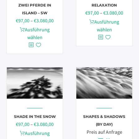
Produktseite
ZWEI PFERDE IN
RELAXATION
gewählt
Preissp
€
97,00
–
€
3.080,00
ISLAND – SW
werden
Preisspanne:
€97,00
€
97,00
–
€
3.080,00
Dieses
Ausführung
€97,00
bis
Dieses
Produkt
Ausführung
wählen
bis
€3.080,
Produkt
weist
wählen
€3.080,00
weist
mehrere
mehrere
Varianten
Varianten
auf.
auf.
Die
Die
Optionen
Optionen
können
können
auf
auf
der
der
Produktseite
Produktseite
gewählt
SHADE IN THE SNOW
SHAPES & SHADOWS
gewählt
werden
Preisspanne:
€
97,00
–
€
3.080,00
(BY DAY)
werden
€97,00
Preis auf Anfrage
Dieses
Ausführung