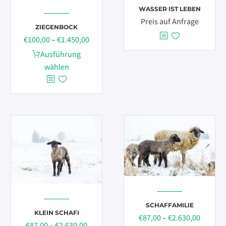
werden
WASSER IST LEBEN
Preis auf Anfrage
ZIEGENBOCK
Preisspanne:
€
100,00
–
€
1.450,00
€100,00
Dieses
Ausführung
bis
Produkt
wählen
€1.450,00
weist
mehrere
Varianten
auf.
Die
Optionen
können
auf
der
Produktseite
gewählt
SCHAFFAMILIE
KLEIN SCHAFI
Preissp
werden
€
87,00
–
€
2.630,00
Preisspanne:
€
87,00
–
€
2.630,00