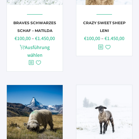
BRAVES SCHWARZES
CRAZY SWEET SHEEP
SCHAF – MATILDA
LENI
Preisspanne:
Preiss
€
100,00
–
€
1.450,00
€
100,00
–
€
1.450,00
€100,00
€100,0
Dieses
Ausführung
bis
bis
Produkt
wählen
€1.450,00
€1.450
weist
mehrere
Varianten
auf.
Die
Optionen
können
auf
der
Produktseite