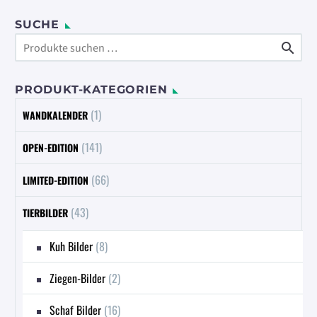
Varianten
auf.
SUCHE
Die

Optionen
können
PRODUKT-KATEGORIEN
auf
der
(1)
WANDKALENDER
Produktseite
gewählt
(141)
OPEN-EDITION
werden
(66)
LIMITED-EDITION
(43)
TIERBILDER
Kuh Bilder
(8)
Ziegen-Bilder
(2)
Schaf Bilder
(16)