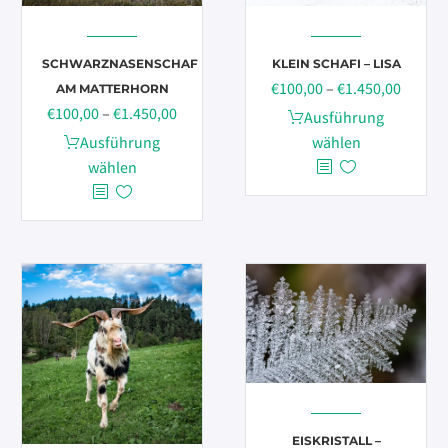
gewählt
werden
SCHWARZNASENSCHAF
KLEIN SCHAFI – LISA
Preiss
€
100,00
–
€
1.450,00
AM MATTERHORN
Preisspanne:
€100,0
€
100,00
–
€
1.450,00
Dieses
Ausführung
€100,00
bis
Dieses
Produkt
Ausführung
wählen
bis
€1.450
Produkt
weist
wählen
€1.450,00
weist
mehrere
mehrere
Varianten
Varianten
auf.
auf.
Die
Die
Optionen
Optionen
können
können
auf
auf
der
der
Produktseite
Produktseite
gewählt
gewählt
werden
EISKRISTALL –