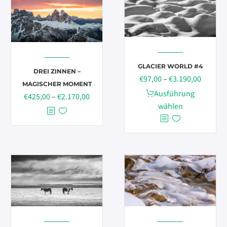
Optionen
Die
können
Optionen
auf
können
der
auf
Produktseite
der
gewählt
GLACIER WORLD #4
Produktseite
DREI ZINNEN –
Preissp
€
97,00
–
€
3.190,00
werden
gewählt
MAGISCHER MOMENT
€97,00
Dieses
Ausführung
werden
Preisspanne:
€
425,00
–
€
2.170,00
bis
Produkt
wählen
€425,00
€3.190,
weist
bis
mehrere
€2.170,00
Varianten
auf.
Die
Optionen
können
auf
der