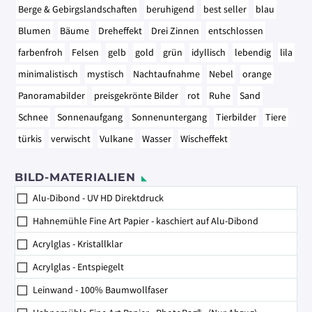
Berge & Gebirgslandschaften
beruhigend
best seller
blau
Blumen
Bäume
Dreheffekt
Drei Zinnen
entschlossen
farbenfroh
Felsen
gelb
gold
grün
idyllisch
lebendig
lila
minimalistisch
mystisch
Nachtaufnahme
Nebel
orange
Panoramabilder
preisgekrönte Bilder
rot
Ruhe
Sand
Schnee
Sonnenaufgang
Sonnenuntergang
Tierbilder
Tiere
türkis
verwischt
Vulkane
Wasser
Wischeffekt
BILD-MATERIALIEN
Alu-Dibond - UV HD Direktdruck
Hahnemühle Fine Art Papier - kaschiert auf Alu-Dibond
Acrylglas - Kristallklar
Acrylglas - Entspiegelt
Leinwand - 100% Baumwollfaser