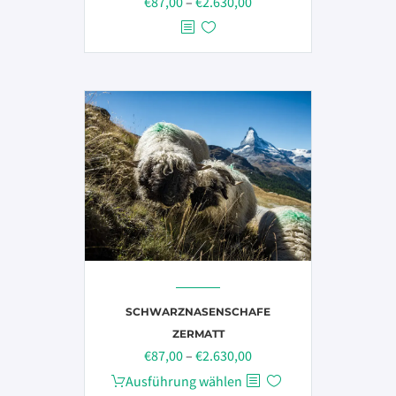
Preisspanne:
€
87,00
–
€
2.630,00
€87,00
bis
€2.630,00
SCHWARZNASENSCHAFE
ZERMATT
Preisspanne:
€
87,00
–
€
2.630,00
€87,00
Dieses
Ausführung wählen