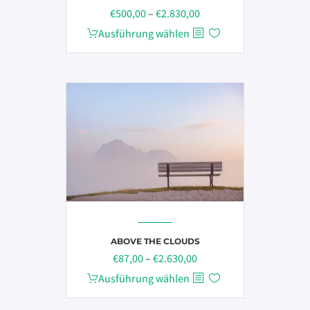
Preisspanne:
€
500,00
–
€
2.830,00
€500,00
Dieses
Ausführung wählen
bis
Produkt
€2.830,00
weist
mehrere
Varianten
auf.
Die
Optionen
können
auf
der
Produktseite
gewählt
ABOVE THE CLOUDS
Preisspanne:
werden
€
87,00
–
€
2.630,00
€87,00
Dieses
Ausführung wählen
bis
Produkt
€2.630,00