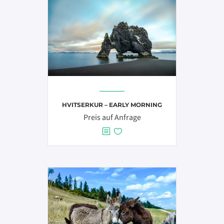
mehrere
Varianten
auf.
Die
Optionen
können
auf
der
Produktseite
HVITSERKUR – EARLY MORNING
gewählt
Preis auf Anfrage
werden