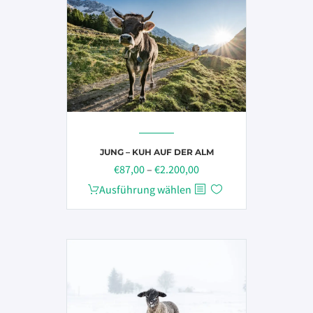
Varianten
auf.
Die
Optionen
können
auf
der
Produktseite
gewählt
JUNG – KUH AUF DER ALM
Preisspanne:
werden
€
87,00
–
€
2.200,00
€87,00
Dieses
Ausführung wählen
bis
Produkt
€2.200,00
weist
mehrere
Varianten
auf.
Die
Optionen