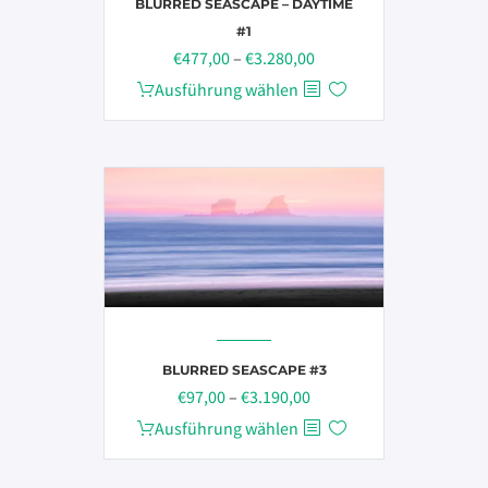
Produktseite
BLURRED SEASCAPE – DAYTIME
gewählt
#1
Preisspanne:
€
477,00
–
€
3.280,00
werden
€477,00
Dieses
Ausführung wählen
bis
Produkt
€3.280,00
weist
mehrere
Varianten
auf.
Die
Optionen
können
auf
der
BLURRED SEASCAPE #3
Produktseite
Preisspanne:
€
97,00
–
€
3.190,00
gewählt
€97,00
Dieses
Ausführung wählen
werden
bis
Produkt
€3.190,00
weist