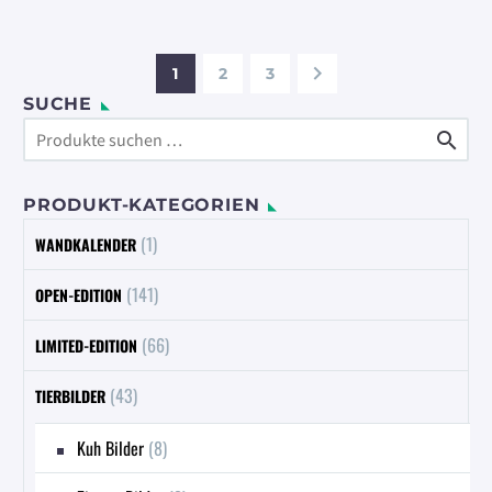
mehrere
Varianten
1
2
3
auf.
Die
SUCHE
Optionen

können
auf
PRODUKT-KATEGORIEN
der
Produktseite
(1)
WANDKALENDER
gewählt
(141)
OPEN-EDITION
werden
(66)
LIMITED-EDITION
(43)
TIERBILDER
Kuh Bilder
(8)