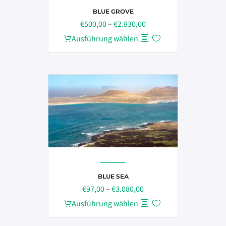
gewählt
BLUE GROVE
Preisspanne:
werden
€
500,00
–
€
2.830,00
€500,00
Dieses
Ausführung wählen
bis
Produkt
€2.830,00
weist
mehrere
Varianten
auf.
Die
Optionen
können
auf
der
Produktseite
BLUE SEA
Preisspanne:
€
97,00
–
€
3.080,00
gewählt
€97,00
werden
Dieses
Ausführung wählen
bis
Produkt