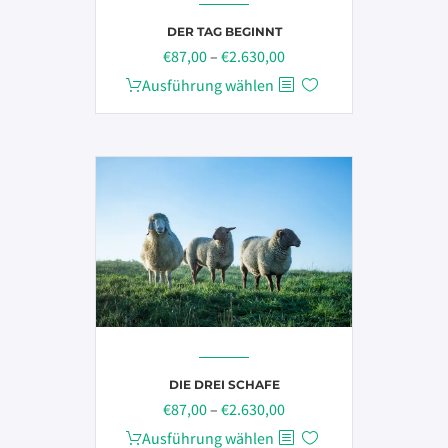
Produktseite
DER TAG BEGINNT
gewählt
Preisspanne:
€
87,00
–
€
2.630,00
werden
€87,00
Dieses
Ausführung wählen
bis
Produkt
€2.630,00
weist
mehrere
Varianten
auf.
Die
Optionen
können
auf
der
Produktseite
gewählt
DIE DREI SCHAFE
Preisspanne:
werden
€
87,00
–
€
2.630,00
€87,00
Dieses
Ausführung wählen