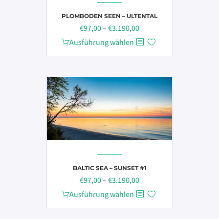
der
PLOMBODEN SEEN – ULTENTAL
Produktseite
Preisspanne:
€
97,00
–
€
3.190,00
gewählt
€97,00
Dieses
Ausführung wählen
werden
bis
Produkt
€3.190,00
weist
mehrere
Varianten
auf.
Die
Optionen
können
auf
der
BALTIC SEA – SUNSET #1
Produktseite
Preisspanne:
€
97,00
–
€
3.190,00
gewählt
€97,00
Dieses
Ausführung wählen
werden
bis
Produkt
€3.190,00
weist