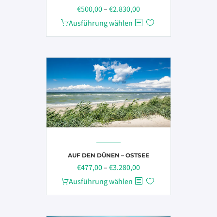
Preisspanne:
€
500,00
–
€
2.830,00
€500,00
Dieses
Ausführung wählen
bis
Produkt
€2.830,00
weist
mehrere
Varianten
auf.
Die
Optionen
können
auf
der
Produktseite
AUF DEN DÜNEN – OSTSEE
Preisspanne:
€
477,00
–
€
3.280,00
gewählt
€477,00
werden
Dieses
Ausführung wählen
bis
Produkt
€3.280,00
weist