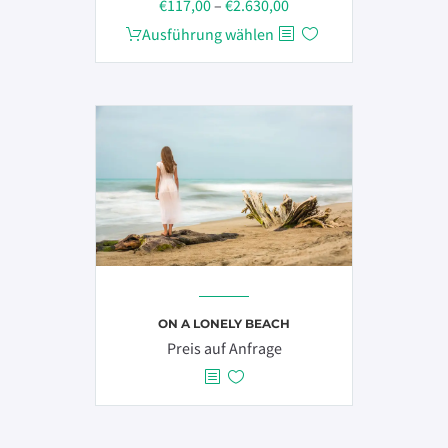
Preisspanne:
€
117,00
–
€
2.630,00
€117,00
Dieses
Ausführung wählen
bis
Produkt
€2.630,00
weist
mehrere
Varianten
auf.
Die
Optionen
können
auf
der
Produktseite
ON A LONELY BEACH
gewählt
Preis auf Anfrage
werden