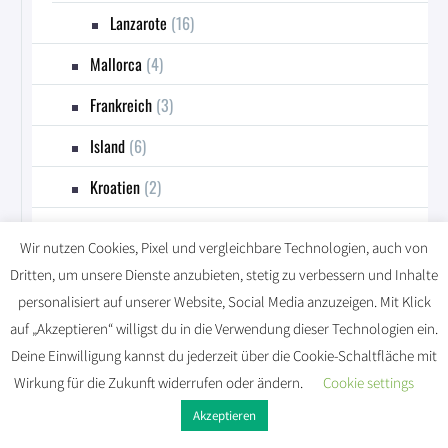
Lanzarote
(16)
Mallorca
(4)
Frankreich
(3)
Island
(6)
Kroatien
(2)
Asien
(6)
Wir nutzen Cookies, Pixel und vergleichbare Technologien, auch von
Thailand
(6)
Dritten, um unsere Dienste anzubieten, stetig zu verbessern und Inhalte
personalisiert auf unserer Website, Social Media anzuzeigen. Mit Klick
Südamerika
(25)
auf „Akzeptieren“ willigst du in die Verwendung dieser Technologien ein.
Deine Einwilligung kannst du jederzeit über die Cookie-Schaltfläche mit
Ecuador
(8)
Wirkung für die Zukunft widerrufen oder ändern.
Cookie settings
Kolumbien
(17)
Akzeptieren
(98)
BERGE & GEBIRGSLANDSCHAFTEN