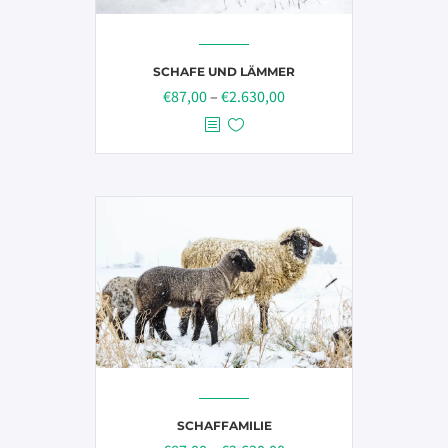
Produktseite
gewählt
SCHAFE UND LÄMMER
werden
Preisspanne:
€
87,00
–
€
2.630,00
€87,00
bis
€2.630,00
SCHAFFAMILIE