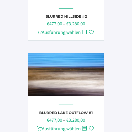
auf
der
Produktseite
BLURRED HILLSIDE #2
Preisspanne:
€
477,00
–
€
3.280,00
gewählt
€477,00
werden
Dieses
Ausführung wählen
bis
Produkt
€3.280,00
weist
mehrere
Varianten
auf.
Die
Optionen
können
auf
der
Produktseite
BLURRED LAKE OUTFLOW #1
Preisspanne:
€
477,00
–
€
3.280,00
gewählt
€477,00
werden
Dieses
Ausführung wählen