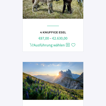
4 KNUFFIGE ESEL
Preisspanne:
€
87,00
–
€
2.630,00
€87,00
Dieses
Ausführung wählen
bis
Produkt
€2.630,00
weist
mehrere
Varianten
auf.
Die
Optionen
können
auf
der