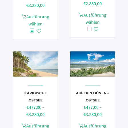
Preisspanne:
€
2.830,00
Preisspanne:
€
3.280,00
€500,00
€477,00
Dieses
Ausführung
Dieses
Ausführung
bis
bis
Produkt
wählen
Produkt
wählen
€2.830,00
€3.280,00
weist
weist
mehrere
mehrere
Varianten
Varianten
auf.
auf.
Die
Die
Optionen
Optionen
können
können
auf
auf
der
der
Produktseite
KARIBISCHE
AUF DEN DÜNEN –
Produktseite
gewählt
OSTSEE
OSTSEE
gewählt
€
477,00
–
€
477,00
–
werden
werden
Preisspanne:
Preisspanne:
€
3.280,00
€
3.280,00
€477,00
€477,00
Dieses
Dieses
Ausführung
Ausführung