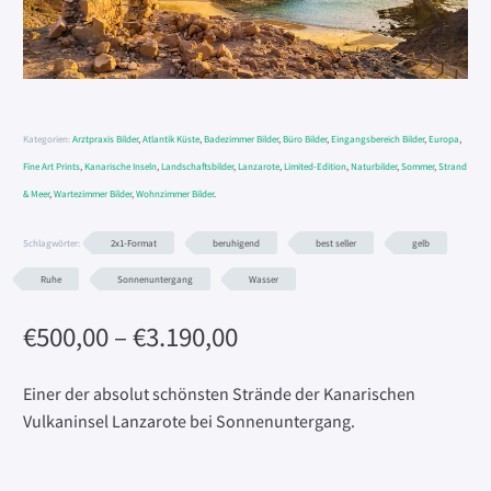
Kategorien:
Arztpraxis Bilder
,
Atlantik Küste
,
Badezimmer Bilder
,
Büro Bilder
,
Eingangsbereich Bilder
,
Europa
,
Fine Art Prints
,
Kanarische Inseln
,
Landschaftsbilder
,
Lanzarote
,
Limited-Edition
,
Naturbilder
,
Sommer
,
Strand
& Meer
,
Wartezimmer Bilder
,
Wohnzimmer Bilder
.
Schlagwörter:
2x1-Format
beruhigend
best seller
gelb
Ruhe
Sonnenuntergang
Wasser
Preisspanne:
€
500,00
–
€
3.190,00
€500,00
bis
Einer der absolut schönsten Strände der Kanarischen
€3.190,00
Vulkaninsel Lanzarote bei Sonnenuntergang.