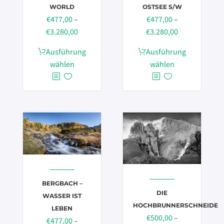
WORLD
OSTSEE S/W
€
477,00
–
€
477,00
–
Preisspanne:
Preisspanne:
€
3.280,00
€
3.280,00
€477,00
€477,00
Dieses
Dieses
Ausführung
Ausführung
bis
bis
Produkt
Produkt
wählen
wählen
€3.280,00
€3.280,00
weist
weist
mehrere
mehrere
Varianten
Varianten
auf.
auf.
Die
Die
Optionen
Optionen
können
können
auf
auf
der
der
BERGBACH –
Produktseite
Produktseite
DIE
WASSER IST
gewählt
gewählt
HOCHBRUNNERSCHNEIDE
LEBEN
werden
werden
€
500,00
–
€
477,00
–