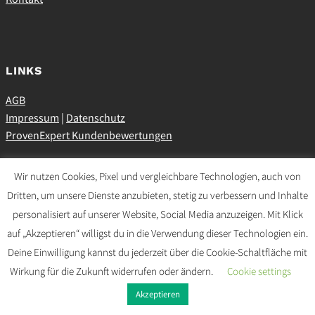
LINKS
AGB
Impressum
|
Datenschutz
ProvenExpert Kundenbewertungen
Wir nutzen Cookies, Pixel und vergleichbare Technologien, auch von
Dritten, um unsere Dienste anzubieten, stetig zu verbessern und Inhalte
SOCIAL MEDIA
personalisiert auf unserer Website, Social Media anzuzeigen. Mit Klick
auf „Akzeptieren“ willigst du in die Verwendung dieser Technologien ein.
Deine Einwilligung kannst du jederzeit über die Cookie-Schaltfläche mit
Wirkung für die Zukunft widerrufen oder ändern.
Cookie settings
Akzeptieren