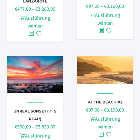
LANZAROTE
Preissp
€
97,00
–
€
3.190,00
werden
Preisspanne:
€
477,00
–
€
3.280,00
€97,00
Dieses
Ausführung
€477,00
Dieses
Ausführung
bis
Produkt
wählen
bis
Produkt
wählen
€3.190,
weist
€3.280,00
weist
mehrere
mehrere
Varianten
Varianten
auf.
auf.
Die
Die
Optionen
Optionen
können
können
auf
auf
der
der
Produktseite
AT THE BEACH #2
Produktseite
gewählt
Preissp
€
97,00
–
€
3.190,00
gewählt
UNREAL SUNSET (IT`S
werden
€97,00
Dieses
Ausführung
werden
REAL!)
bis
Produkt
Preisspanne:
wählen
€
500,00
–
€
2.830,00
€3.190,
weist
€500,00
Dieses
Ausführung