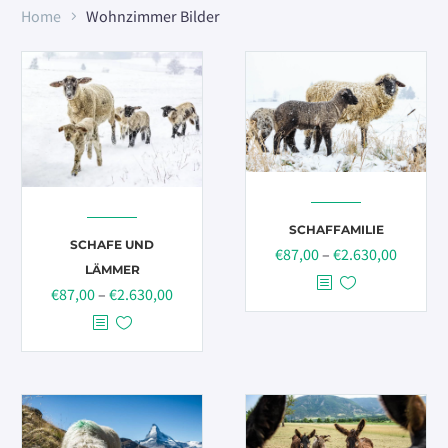
Home
Wohnzimmer Bilder
SCHAFFAMILIE
SCHAFE UND
Preissp
€
87,00
–
€
2.630,00
LÄMMER
€87,00
Preisspanne:
€
87,00
–
€
2.630,00
bis
€87,00
€2.630,
bis
€2.630,00