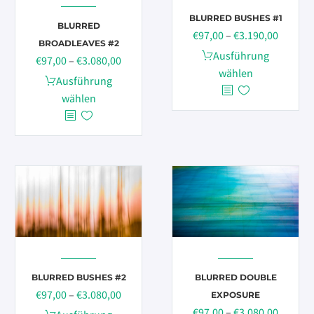
der
gewählt
BLURRED BUSHES #1
Produktseite
werden
BLURRED
Preissp
€
97,00
–
€
3.190,00
gewählt
BROADLEAVES #2
€97,00
Dieses
Ausführung
werden
Preisspanne:
€
97,00
–
€
3.080,00
bis
Produkt
wählen
€97,00
Dieses
Ausführung
€3.190,
weist
bis
Produkt
wählen
mehrere
€3.080,00
weist
Varianten
mehrere
auf.
Varianten
Die
auf.
Optionen
Die
können
Optionen
auf
können
der
auf
Produktseite
der
gewählt
Produktseite
BLURRED BUSHES #2
BLURRED DOUBLE
werden
gewählt
Preisspanne:
€
97,00
–
€
3.080,00
EXPOSURE
werden
€97,00
Preissp
€
97,00
–
€
3.080,00