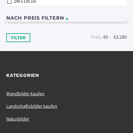
240 x 135 cm
NACH PREIS FILTERN
Min.
Max.
Preis:
€0
—
€3.280
FILTER
Preis
Preis
KATEGORIEN
Wandbilder kaufen
Landschaftsbilder kaufen
Naturbilder