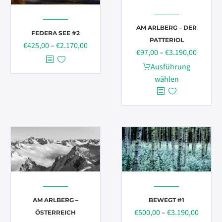
auf
der
AM ARLBERG – DER
Produktseite
FEDERA SEE #2
PATTERIOL
gewählt
Preisspanne:
€
425,00
–
€
2.170,00
Preissp
€
97,00
–
€
3.190,00
werden
€425,00
€97,00
Dieses
Ausführung
bis
bis
Produkt
wählen
€2.170,00
€3.190,
weist
mehrere
Varianten
auf.
Die
Optionen
können
auf
der
AM ARLBERG –
BEWEGT #1
Produktseite
Preiss
€
500,00
–
€
3.190,00
ÖSTERREICH
gewählt