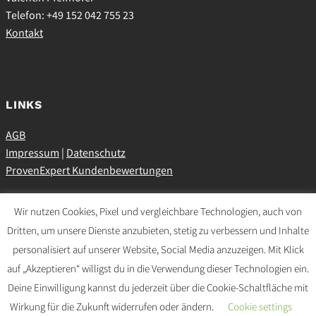
Telefon: +49 152 042 755 23
Kontakt
LINKS
AGB
Impressum
|
Datenschutz
ProvenExpert Kundenbewertungen
Wir nutzen Cookies, Pixel und vergleichbare Technologien, auch von
Dritten, um unsere Dienste anzubieten, stetig zu verbessern und Inhalte
SOCIAL MEDIA
personalisiert auf unserer Website, Social Media anzuzeigen. Mit Klick
auf „Akzeptieren“ willigst du in die Verwendung dieser Technologien ein.
Deine Einwilligung kannst du jederzeit über die Cookie-Schaltfläche mit
Wirkung für die Zukunft widerrufen oder ändern.
Cookie settings