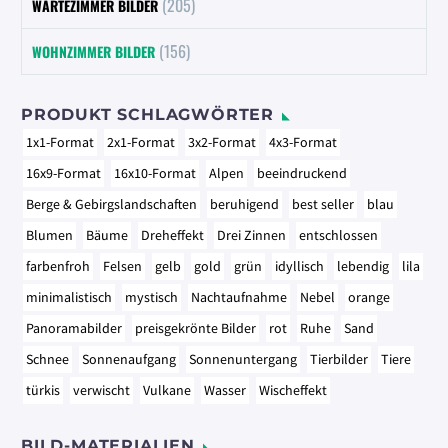
(205)
WARTEZIMMER BILDER
(156)
WOHNZIMMER BILDER
PRODUKT SCHLAGWÖRTER
1x1-Format
2x1-Format
3x2-Format
4x3-Format
16x9-Format
16x10-Format
Alpen
beeindruckend
Berge & Gebirgslandschaften
beruhigend
best seller
blau
Blumen
Bäume
Dreheffekt
Drei Zinnen
entschlossen
farbenfroh
Felsen
gelb
gold
grün
idyllisch
lebendig
lila
minimalistisch
mystisch
Nachtaufnahme
Nebel
orange
Panoramabilder
preisgekrönte Bilder
rot
Ruhe
Sand
Schnee
Sonnenaufgang
Sonnenuntergang
Tierbilder
Tiere
türkis
verwischt
Vulkane
Wasser
Wischeffekt
BILD-MATERIALIEN