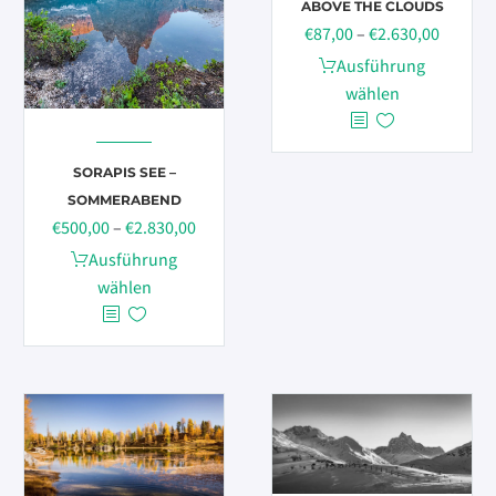
gewählt
ABOVE THE CLOUDS
Preissp
werden
€
87,00
–
€
2.630,00
€87,00
Dieses
Ausführung
bis
Produkt
wählen
€2.630,
weist
mehrere
SORAPIS SEE –
Varianten
SOMMERABEND
auf.
Preisspanne:
€
500,00
–
€
2.830,00
Die
€500,00
Dieses
Optionen
Ausführung
bis
Produkt
können
wählen
€2.830,00
weist
auf
mehrere
der
Varianten
Produktseite
auf.
gewählt
Die
werden
Optionen
können