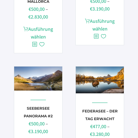
€
500,00
–
MALLORCA
Preisspanne:
€
3.190,00
€
500,00
–
€500,00
Preisspanne:
€
2.830,00
Dieses
Ausführung
bis
€500,00
Produkt
Dieses
wählen
Ausführung
€3.190,00
bis
weist
Produkt
wählen
€2.830,00
mehrere
weist
Varianten
mehrere
auf.
Varianten
Die
auf.
Optionen
Die
können
Optionen
auf
können
der
auf
Produktseite
der
SEEBERSEE
FEDERASEE – DER
gewählt
Produktseite
PANORAMA #2
TAG ERWACHT
werden
gewählt
€
500,00
–
€
477,00
–
werden
Preisspanne:
€
3.190,00
Preisspanne:
€
3.280,00