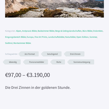
Kategorien:
Alpen
,
Arztpraxis Bilder
,
Badezimmer Bilder
,
Berge & Gebirgslandschaften
,
Büro Bilder
,
Dolomiten
,
Eingangsbereich Bilder
,
Europa
,
Fine Art Prints
,
Landschaftsbilder
,
Naturbilder
,
Open-Edition
,
Sommer
,
Südtirol
,
Wartezimmer Bilder
.
Schlagwörter:
2x1-Format
beruhigend
Drei Zinnen
lebendig
Panoramabilder
Ruhe
Sonnenuntergang
Preisspanne:
€
97,00
–
€
3.190,00
€97,00
bis
Die Drei Zinnen in der goldenen Stunde.
€3.190,00