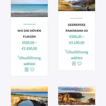
SEEBERSEE
PANORAMA #2
WO DIE MÖVEN
€
500,00
–
FLIEGEN
Preisspanne:
€
3.190,00
€
500,00
–
€500,00
Preisspanne:
€
2.830,00
Dieses
Ausführung
bis
€500,00
Produkt
Dieses
wählen
Ausführung
€3.190,00
bis
weist
Produkt
wählen
€2.830,00
mehrere
weist
Varianten
mehrere
auf.
Varianten
Die
auf.
Optionen
Die
können
Optionen
auf
können