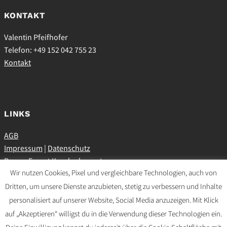
KONTAKT
Valentin Pfeifhofer
Telefon: +49 152 042 755 23
Kontakt
LINKS
AGB
Impressum
|
Datenschutz
ProvenExpert Kundenbewertungen
Wir nutzen Cookies, Pixel und vergleichbare Technologien, auch von
Dritten, um unsere Dienste anzubieten, stetig zu verbessern und Inhalte
personalisiert auf unserer Website, Social Media anzuzeigen. Mit Klick
SOCIAL MEDIA
auf „Akzeptieren“ willigst du in die Verwendung dieser Technologien ein.