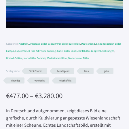
Kategorien:
Abstrakt
,
Arztpraxis Bilder
,
Badezimmer Bilder
,
Büro Bilder
,
Deutschland
,
Eingangsbereich Bilder
,
Europa
,
Experimentell
,
Fine Art Prints
,
Frühling
,
Kunst Bilder
,
Landschaftsbilder
,
Langzeitbelichtungen
,
Limited-Edition
,
Naturbilder
,
Sommer
,
Wartezimmer Bilder
,
Wohnzimmer Bilder
.
Schlagwörter:
16x9-Format
beruhigend
blau
grün
lebendig
verwischt
Wischeffekt
Preisspanne:
€
477,00
–
€
3.280,00
€477,00
bis
In Deutschland aufgenommen, zeigt dieses Bild eine
€3.280,00
grafische, durch Kultivierung angepasste Wiesenlandschaft
mit einer Scheune. Echtes Landschaftsbild, erstellt mit