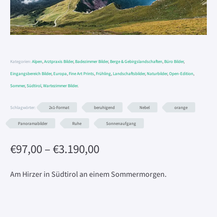
Kategorien:
Alpen
,
Arztpraxis Bilder
,
Badezimmer Bilder
,
Berge & Gebirgslandschaften
,
Büro Bilder
,
Eingangsbereich Bilder
,
Europa
,
Fine Art Prints
,
Frühling
,
Landschaftsbilder
,
Naturbilder
,
Open-Edition
,
Sommer
,
Südtirol
,
Wartezimmer Bilder
.
Schlagwörter:
2x1-Format
beruhigend
Nebel
orange
Panoramabilder
Ruhe
Sonnenaufgang
Preisspanne:
€
97,00
–
€
3.190,00
€97,00
bis
Am Hirzer in Südtirol an einem Sommermorgen.
€3.190,00