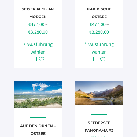
SEISER ALM – AM
KARIBISCHE
MORGEN
OSTSEE
€
477,00
–
€
477,00
–
Preisspanne:
Preisspanne:
€
3.280,00
€
3.280,00
€477,00
€477,00
Dieses
Dieses
Ausführung
Ausführung
bis
bis
Produkt
Produkt
wählen
wählen
€3.280,00
€3.280,00
weist
weist
mehrere
mehrere
Varianten
Varianten
auf.
auf.
Die
Die
Optionen
Optionen
können
können
auf
auf
der
der
SEEBERSEE
AUF DEN DÜNEN –
Produktseite
Produktseite
PANORAMA #2
OSTSEE
gewählt
gewählt