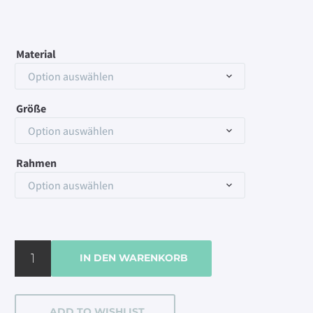
Material
Option auswählen
Größe
Option auswählen
Rahmen
Option auswählen
At
IN DEN WARENKORB
the
beach
#3
ADD TO WISHLIST